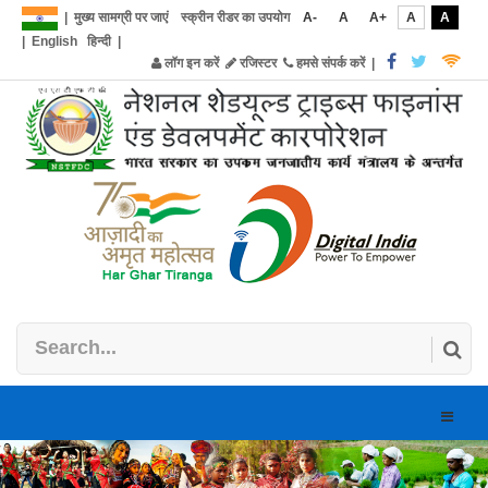
|
मुख्य सामग्री पर जाएं
स्क्रीन रीडर का उपयोग
A-
A
A+
A
A
|
English
हिन्दी
|
लॉग इन करें
रजिस्टर
हमसे संपर्क करें
|
Toggle
naviga