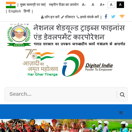
|
मुख्य सामग्री पर जाएं
स्क्रीन रीडर का उपयोग
A-
A
A+
A
A
|
English
हिन्दी
|
लॉग इन करें
रजिस्टर
हमसे संपर्क करें
|
Toggle
naviga