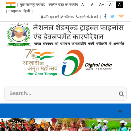
|
मुख्य सामग्री पर जाएं
स्क्रीन रीडर का उपयोग
A-
A
A+
A
A
|
English
हिन्दी
|
लॉग इन करें
रजिस्टर
हमसे संपर्क करें
|
Toggle
naviga