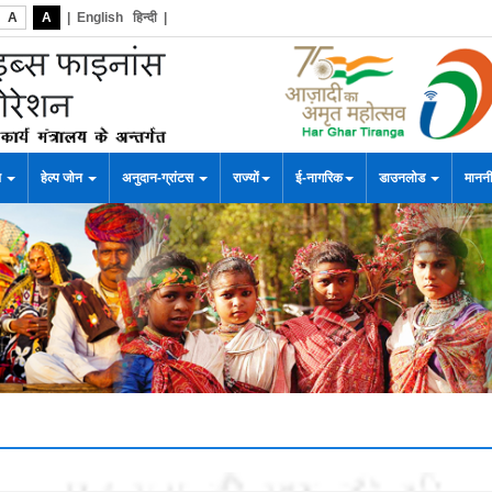
A
A
|
English
हिन्दी
|
स
हेल्प जोन
अनुदान-ग्रांटस
राज्यों
ई-नागरिक
डाउनलोड
माननी