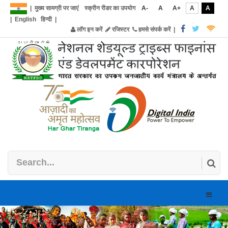
|
मुख्य सामग्री पर जाएं
स्क्रीन रीडर का उपयोग
A-
A
A+
A
A
|
English
हिन्दी
|
लॉग इन करें
रजिस्टर
हमसे संपर्क करें
|
Toggle
naviga