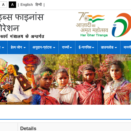
A
A
|
English
हिन्दी
|
स
हेल्प जोन
अनुदान-ग्रांटस
राज्यों
ई-नागरिक
डाउनलोड
माननी
Details