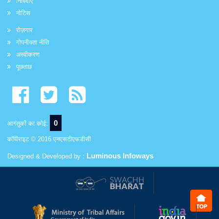
निविदाएं
नोटिस
रोज़गार
गोपनीयता नीति
अस्वीकरण
पूछताछ
0
आगंतुकों का कोई:
कॉपीराइट © 2016 एनएसटीएफडीसी
Luminous Infoways
Designed & Developed by :