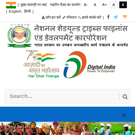
|
मुख्य सामग्री पर जाएं
स्क्रीन रीडर का उपयोग
A-
A
A+
A
A
|
English
हिन्दी
|
लॉग इन करें
रजिस्टर
हमसे संपर्क करें
|
Toggle
naviga