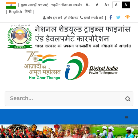
|
मुख्य सामग्री पर जाएं
स्क्रीन रीडर का उपयोग
A-
A
A+
A
A
|
English
हिन्दी
|
लॉग इन करें
रजिस्टर
हमसे संपर्क करें
|
Toggle
naviga