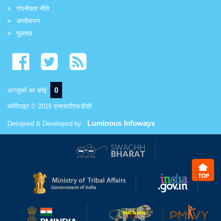
गोपनीयता नीति
अस्वीकरण
पूछताछ
0
आगंतुकों का कोई:
कॉपीराइट © 2016 एनएसटीएफडीसी
Luminous Infoways
Designed & Developed by :