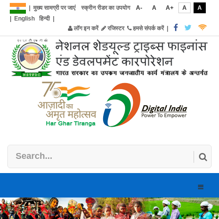
|
मुख्य सामग्री पर जाएं
स्क्रीन रीडर का उपयोग
A-
A
A+
A
A
|
English
हिन्दी
|
लॉग इन करें
रजिस्टर
हमसे संपर्क करें
|
Toggle
naviga