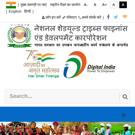
|
मुख्य सामग्री पर जाएं
स्क्रीन रीडर का उपयोग
A-
A
A+
A
A
|
English
हिन्दी
|
लॉग इन करें
रजिस्टर
हमसे संपर्क करें
|
Toggle
naviga