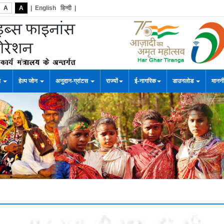
A
A
|
English
हिन्दी
|
स
हेल्प जोन
अनुदान-ग्रांटस
राज्यों
ई-नागरिक
डाउनलोड
माननी