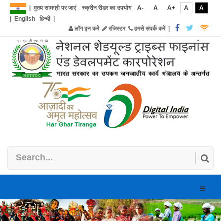
|
मुख्य सामग्री पर जाएं
स्क्रीन रीडर का उपयोग
A-
A
A+
A
A
|
English
हिन्दी
|
लॉग इन करें
रजिस्टर
हमसे संपर्क करें
|
Toggle
naviga