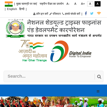
|
मुख्य सामग्री पर जाएं
स्क्रीन रीडर का उपयोग
A-
A
A+
A
A
|
English
हिन्दी
|
लॉग इन करें
रजिस्टर
हमसे संपर्क करें
|
Toggle
naviga