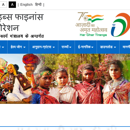
A
A
|
English
हिन्दी
|
स
हेल्प जोन
अनुदान-ग्रांटस
राज्यों
ई-नागरिक
डाउनलोड
माननी