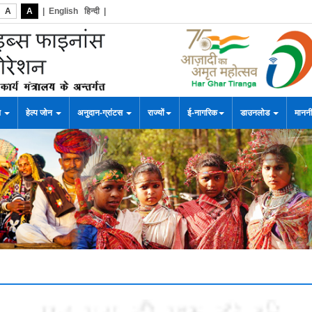
A
A
|
English
हिन्दी
|
स
हेल्प जोन
अनुदान-ग्रांटस
राज्यों
ई-नागरिक
डाउनलोड
माननी