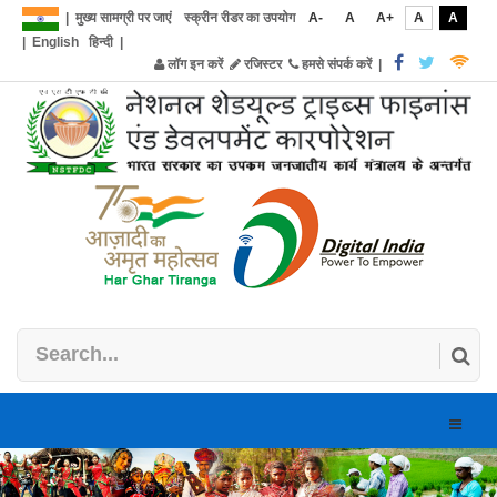
|
मुख्य सामग्री पर जाएं
स्क्रीन रीडर का उपयोग
A-
A
A+
A
A
|
English
हिन्दी
|
लॉग इन करें
रजिस्टर
हमसे संपर्क करें
|
Toggle
naviga