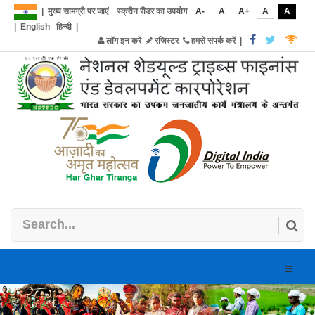
|
मुख्य सामग्री पर जाएं
स्क्रीन रीडर का उपयोग
A-
A
A+
A
A
|
English
हिन्दी
|
लॉग इन करें
रजिस्टर
हमसे संपर्क करें
|
Toggle
naviga