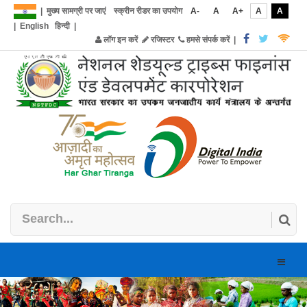
|
मुख्य सामग्री पर जाएं
स्क्रीन रीडर का उपयोग
A-
A
A+
A
A
|
English
हिन्दी
|
लॉग इन करें
रजिस्टर
हमसे संपर्क करें
|
Toggle
naviga