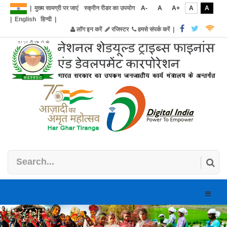
|
मुख्य सामग्री पर जाएं
स्क्रीन रीडर का उपयोग
A-
A
A+
A
A
|
English
हिन्दी
|
लॉग इन करें
रजिस्टर
हमसे संपर्क करें
|
Toggle
naviga