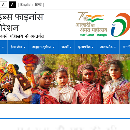
A
A
|
English
हिन्दी
|
स
हेल्प जोन
अनुदान-ग्रांटस
राज्यों
ई-नागरिक
डाउनलोड
माननी