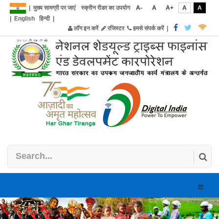
|
मुख्य सामग्री पर जाएं
स्क्रीन रीडर का उपयोग
A-
A
A+
A
A
|
English
हिन्दी
|
लॉग इन करें
रजिस्टर
हमसे संपर्क करें
|
Toggle
naviga