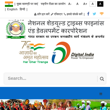
|
मुख्य सामग्री पर जाएं
स्क्रीन रीडर का उपयोग
A-
A
A+
A
A
|
English
हिन्दी
|
लॉग इन करें
रजिस्टर
हमसे संपर्क करें
|
Toggle
naviga