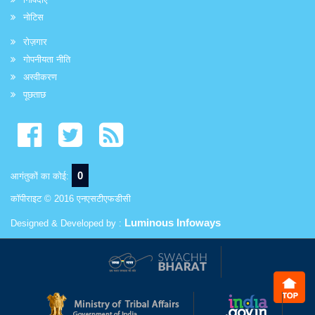
नोटिस
रोज़गार
गोपनीयता नीति
अस्वीकरण
पूछताछ
0
आगंतुकों का कोई:
कॉपीराइट © 2016 एनएसटीएफडीसी
Luminous Infoways
Designed & Developed by :