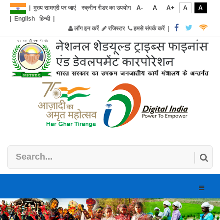
|
मुख्य सामग्री पर जाएं
स्क्रीन रीडर का उपयोग
A-
A
A+
A
A
|
English
हिन्दी
|
लॉग इन करें
रजिस्टर
हमसे संपर्क करें
|
Toggle
naviga