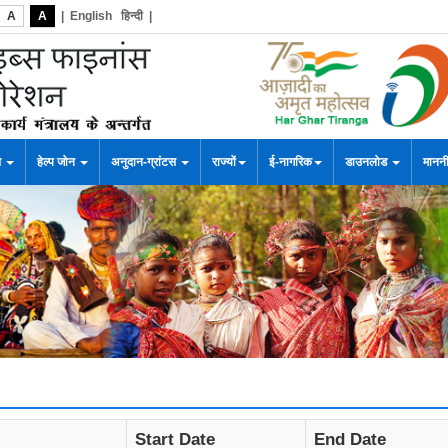
A
A
|
English
हिन्दी
|
स
हेल्प जोन
अनुदान-ग्रांटस
राज्यों
ई-नागरिक
डाउनलोड
माननी
Start Date
End Date