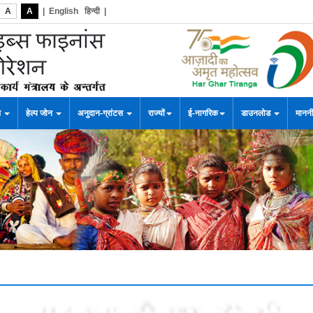
A
A
|
English
हिन्दी
|
स
हेल्प जोन
अनुदान-ग्रांटस
राज्यों
ई-नागरिक
डाउनलोड
माननी