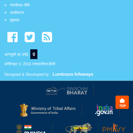
गोपनीयता नीति
अस्वीकरण
पूछताछ
0
आगंतुकों का कोई:
कॉपीराइट © 2016 एनएसटीएफडीसी
Luminous Infoways
Designed & Developed by :