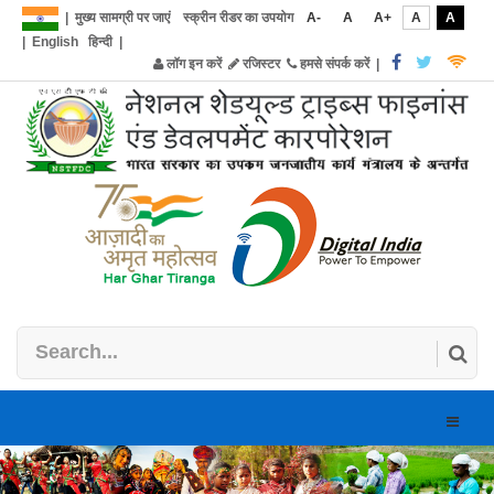
|
मुख्य सामग्री पर जाएं
स्क्रीन रीडर का उपयोग
A-
A
A+
A
A
|
English
हिन्दी
|
लॉग इन करें
रजिस्टर
हमसे संपर्क करें
|
Toggle
naviga