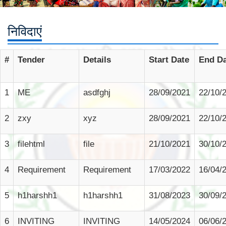
निविदाएं
#
Tender
Details
Start Date
End Da
1
ME
asdfghj
28/09/2021
22/10/
2
zxy
xyz
28/09/2021
22/10/
3
filehtml
file
21/10/2021
30/10/
4
Requirement
Requirement
17/03/2022
16/04/
5
h1harshh1
h1harshh1
31/08/2023
30/09/
6
INVITING
INVITING
14/05/2024
06/06/