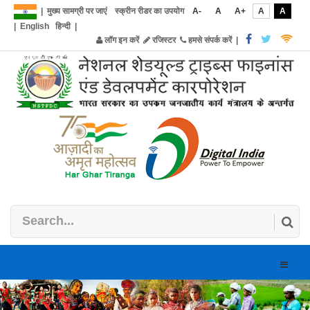
|
मुख्य सामग्री पर जाएं
स्क्रीन रीडर का उपयोग
A-
A
A+
A
A
|
English
हिन्दी
|
लॉग इन करें
रजिस्टर
हमसे संपर्क करें
|
Toggle
naviga