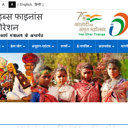
A
A
|
English
हिन्दी
|
स
हेल्प जोन
अनुदान-ग्रांटस
राज्यों
ई-नागरिक
डाउनलोड
माननी