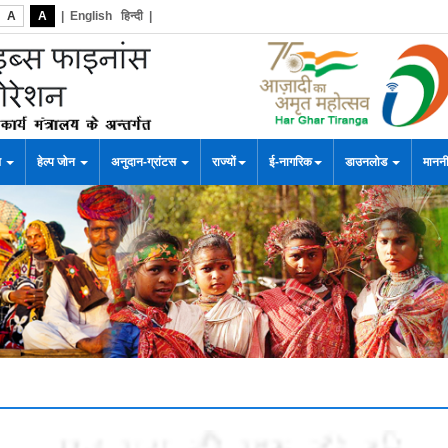
A
A
|
English
हिन्दी
|
स
हेल्प जोन
अनुदान-ग्रांटस
राज्यों
ई-नागरिक
डाउनलोड
माननी