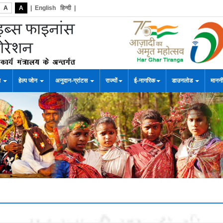
A
A
|
English
हिन्दी
|
स
हेल्प जोन
अनुदान-ग्रांटस
राज्यों
ई-नागरिक
डाउनलोड
माननी