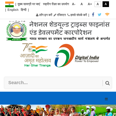
|
मुख्य सामग्री पर जाएं
स्क्रीन रीडर का उपयोग
A-
A
A+
A
A
|
English
हिन्दी
|
लॉग इन करें
रजिस्टर
हमसे संपर्क करें
|
Toggle
naviga