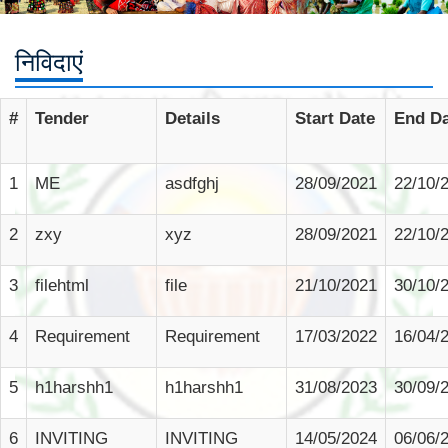
निविदाएं
#
Tender
Details
Start Date
End Da
1
ME
asdfghj
28/09/2021
22/10/
2
zxy
xyz
28/09/2021
22/10/
3
filehtml
file
21/10/2021
30/10/
4
Requirement
Requirement
17/03/2022
16/04/
5
h1harshh1
h1harshh1
31/08/2023
30/09/
6
INVITING
INVITING
14/05/2024
06/06/