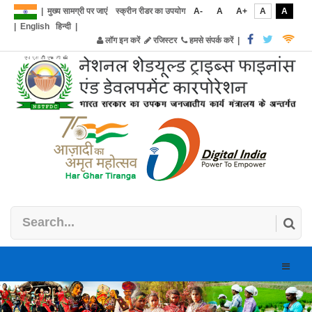
|
मुख्य सामग्री पर जाएं
स्क्रीन रीडर का उपयोग
A-
A
A+
A
A
|
English
हिन्दी
|
लॉग इन करें
रजिस्टर
हमसे संपर्क करें
|
Toggle
naviga