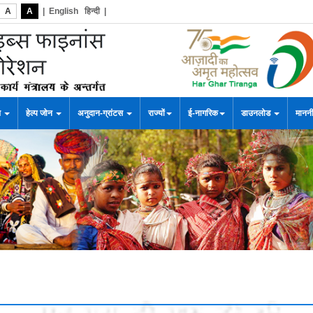
A
A
|
English
हिन्दी
|
स
हेल्प जोन
अनुदान-ग्रांटस
राज्यों
ई-नागरिक
डाउनलोड
माननी