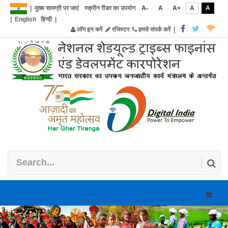
|
मुख्य सामग्री पर जाएं
स्क्रीन रीडर का उपयोग
A-
A
A+
A
A
|
English
हिन्दी
|
लॉग इन करें
रजिस्टर
हमसे संपर्क करें
|
Toggle
naviga