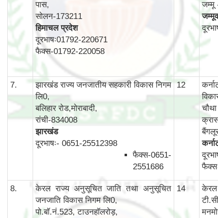
पास,
जम्म
सोलन-173211
जम्मू
हिमाचल प्रदेश
दूरभ
दूरभाषः01792-220671
फैक्स-01792-220058
7.
झारखंड राज्य जनजातीय सहकारी विकास निगम
12
कर्न
लि0,
विका
बलिहार रोड,मोराबादी,
चौथा 
रांची-834008
क्रास
झारखंड
बैंग
दूरभाषः- 0651-25512398
कर्न
फैक्स-0651-
दूरभ
2551686
फैक्
8.
केरल राज्य अनुसूचित जाति तथा अनुसूचित
14
केरल
जनजाति विकास निगम लि0,
टी.स
पो.बॉ.नं.523, टाउनहॉलरोड़,
मनमो