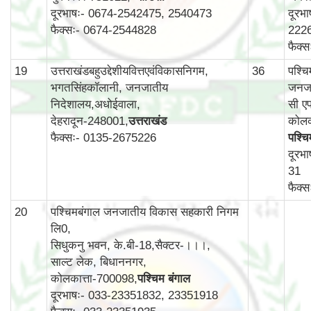
दूरभाषः- 0674-2542475, 2540473
दूरभ
फैक्सः- 0674-2544828
222
फैक्
19
उत्तराखंडबहुउद्देशीयवित्तएवंविकासनिगम,
36
पश्च
भगतसिंहकॉलानी, जनजातीय
जनजा
निदेशालय,अधोईवाला,
सी एफ
देहरादून-248001,
उत्तराखंड
कोलक
फैक्सः- 0135-2675226
पश्चि
दूरभ
31
फैक्
20
पश्चिमबंगाल जनजातीय विकास सहकारी निगम
लि0,
सिधुकनु भवन, के.बी-18,सैक्टर-।।।,
साल्ट लेक, बिधाननगर,
कोलकात्ता-700098,
पश्चिम बंगाल
दूरभाषः- 033-23351832, 23351918