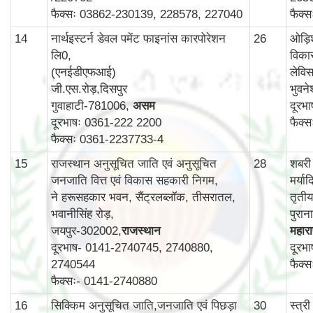
फैक्सः 03862-230139, 228578, 227040
फैक्
14
नार्थइस्टर्न डेवल पमेंट फाइनांस कारपोरेशन
26
ओड़ि
लि0,
विका
(एनईडीएफआई)
लेविस
जी.एस.रोड़,दिसपुर
भुवन
गुवाहाटी-781006,
असम
दूरभ
दूरभाषः 0361-222 2200
फैक्
फैक्सः 0361-2237733-4
15
राजस्थान अनुसूचित जाति एवं अनुसूचित
28
शबरी
जनजाति वित्त एवं विकास सहकारी निगम,
मर्य
ने हरूसहकार भवन, सैंट्रलब्लॉक, तीसरातल,
तृती
भवानीसिंह रोड़,
पुरा
जयपुर-302002,
राजस्थान
महाराष
दूरभाष- 0141-2740745, 2740880,
दूरभ
2740544
फैक्
फैक्सः- 0141-2740880
16
सिक्किम अनुसूचित जाति,जनजाति एवं पिछड़ा
30
स्‍त्