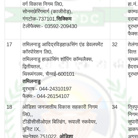
वर्ग विकास निगम लि0,
हा.न
सोनमछेरिंगमार्ग (काजीरोड़),
काम्‍प
गंगटोक-737101,
सिक्किम
दराब
टेलीफैक्सः- 03592-209430
दूरभ
फैक्
17
तमिलनाडु आदिद्रविड़हाऊसिंग एंड डेवलपमेंट
32
तेलं
कॉरपोरेशन लि0,
वित्‍
तमिलनाडु हाऊîसिंग शॉपिंग कॉम्पलैक्स,
प्रथ
द्वितीयतल,
हैदर
थिरूमंगलम, चैन्नई-600101
दूरभ
तमिलनाडु
दूरभाषः- 044-24310197
फैक्सः- 044-26154107
18
ओडिशा जनजातीय विकास सहकारी निगम
34
त्रि
लि0,,
निगम
टीडीसीसीओएल बिल्डिंग, रूपाली स्कवेयर,
सुपार
यूनिट IX,
डाकघ
भुवनेश्वर-751022,
ओडिशा
अगर