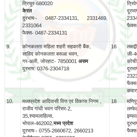
त्रिचुर-680020
त्रिव
केरल
दूरभ
दूरभाषः- 0487-2334131, 2331469,
233
2331064
फैक्
फैक्स- 0487-2334131
9.
कोनकलता महिला शहरी सहकारी बैंक,
16
लक्षद
साहिद कोनकलता बरूआ भवन,
जी-4
गर-अली, जोरहाट- 7850001
असम
कोची
दूरभाष: 0376-2304718
दूरभ
232
फैक्
कवार
10.
मध्यप्रदेश आदिवासी वित्त एवं विकास निगम ,
18
मणिप
राजीव गांधी भवन परिसर-2,
लम्फ
35,श्यामलाहिल्स,
इम्फ
भोपाल-462002,
मध्य प्रदेश
दूरभ
दूरभाषः- 0755-2660672, 2660213
फैक्