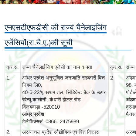
एनएसटीएफडीसी की राज्यं चैनेलाइजिंग
एजेंसियों(रा.चै.ए.)की सूची
क्र.स.
राज्‍य चैनेलाईजिंग एजेंसी का नाम व पता
क्र.स.
राज्‍
1.
आंध्र प्रदेश अनुसूचित जनजाति सहकारी वित्त
2
अंडम
निगम लि0,
98, 
40-6-22/ए,प्रथम तल, सिंडिकेट बैंक के ऊपर
पोर्ट
रेवेन्‍यू कालोनी, कंधारी होटल रोड़
अंडमा
विजयवाड़ा -520010
दूरभ
आंध्र प्रदेश
फैक्
टेलीफैक्ससं. 0866- 2475989
2.
अरूणाचल प्रदेश औद्योगिक एवं वित्त विकास
अरुणा