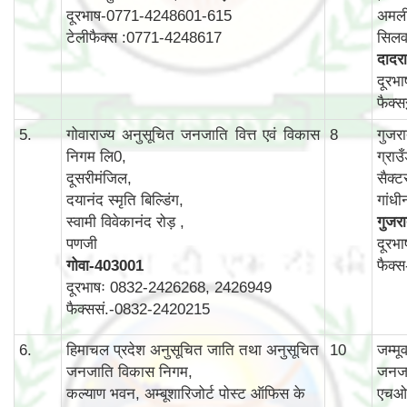
दूरभाष-0771-4248601-615
अमली
टेलीफैक्स :0771-4248617
सिलव
दादरा
दूरभ
फैक्
5.
गोवाराज्य अनुसूचित जनजाति वित्त एवं विकास
8
गुजर
निगम लि0,
ग्राउ
दूसरीमंजिल,
सैक्ट
दयानंद स्मृति बिल्डिंग,
गांध
स्वामी विवेकानंद रोड़ ,
गुजर
पणजी
दूरभ
गोवा
-403001
फैक्
दूरभाषः 0832-2426268, 2426949
फैक्ससं.-0832-2420215
6.
हिमाचल प्रदेश अनुसूचित जाति तथा अनुसूचित
10
जम्म
जनजाति विकास निगम,
जनजा
कल्याण भवन, अम्बूशारिजोर्ट पोस्ट ऑफिस के
एचओ 