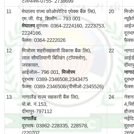
टेलीफैक्स-0755- 2738699
11
मेघालय राज्य कोओपरेटिव एपेक्स बैंक लि0,
20
मिजोर
एम.जी. रोड़, शिलोंग-– 793 001
न्यूक
मेघालय
दूरभाषः 0364-2224160, 2223753,
आईज
2224166,
दूरभ
फैक्सः 0364-2222026
फैक्
12
मिजोरम शहरीसहकारी विकास बैंक लि0,
22
नागा
लाल सौमलियानी बिल्डिंग (टॉपफ्लोर),
आईडी
जरकावत,
दीमा
आईजोल– 796 001,
मिजोरम
नागाल
दूरभाषः 0389-2346508,2343475
दूरभ
फैक्सः 0389-2346508/(पीसीओ-2345526)
फैक्
13
नागालैंड राज्य सहकारी बैंक लि0,
24
नेशन
पो.बां. नं.153,
4,सिर
दीमापुर-797112
हौजख
नागालैंड
नईदि
दूरभाषः 03862-228335, 228578,
दूरभ
/220702
265