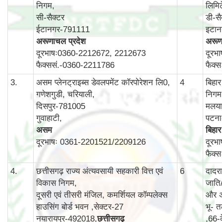
निगम,
लिमि
सी-सैक्टर
डी-सै
ईटानगर-791111
इटा
अरूणाचल प्रदेश
अरूण
दूरभाषः0360-2212672, 2212673
दूरभ
फैक्ससं.-0360-2211786
फैक्
3.
असम प्लेनट्राइब्स डेवलपमेंट कॉरपोरेशन लि0,
4
बिहा
गणेशगुडी, चरियाली,
निगम
दिसपुर-781005
मलयान
गुवाहाटी,
पटन
असम
बिहार
दूरभाषः 0361-2201521/2209126
दूरभ
फैक्
4.
छत्तीसगढ़ राज्य अंत्यवसायी सहकारी वित्त एवं
6
दादर
विकास निगम,
जाति
दूसरी एवं तीसरी मंजिल, कमर्शियल कॉम्‍पलेक्‍स
और अ
हाउसिंग बोर्ड भवन ,सेक्‍टर-27
भू- त
नयारायपुर-492018,
छत्तीसगढ़
,66-क