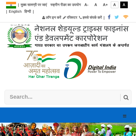
|
मुख्य सामग्री पर जाएं
स्क्रीन रीडर का उपयोग
A-
A
A+
A
A
|
English
हिन्दी
|
लॉग इन करें
रजिस्टर
हमसे संपर्क करें
|
Toggle
naviga