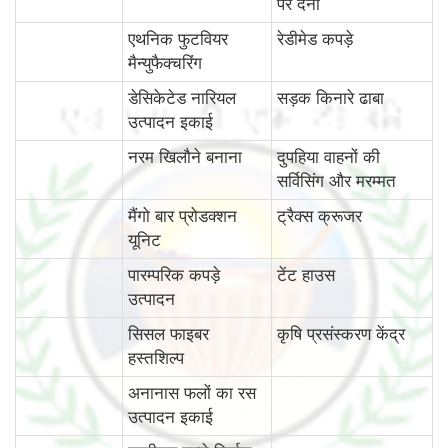
पर देना
एथनिक फुटवियर
रेडीमेड कपड़े
मैन्युफैक्चरिंग
डेसिकेटेड नारियल
सड़क किनारे ढाबा
उत्पादन इकाई
नरम खिलौने बनाना
दुपहिया वाहनों की
सर्विसिंग और मरम्मत
मैंगो बार प्रोडक्शन
ट्रैक्स क्रूजर
यूनिट
पारम्‍परिक कपड़े
टेंट हाउस
उत्पादन
सिसल फाइबर
कृषि प्रसंस्करण केंद्र
हस्तशिल्प
अनानास फलों का रस
उत्पादन इकाई