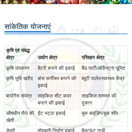
सांकेतिक योजनाएं
कृषि एवं संबद्ध
क्षेत्र
उद्योग क्षेत्र
परिवहन क्षेत्र
कृषि उपकरण
बैटरी बनाने की इकाई
बैंड पार्टी/ऑर्केस्ट्रा यूनिट
कृषि भूमि खरीद
बांस फर्नीचर बनाने की
ब्यूटी पार्लर/स्वास्थ्य केंद्र
इकाई
बायोगैस संयंत्र
साइकिल सीट कवर
साइकिल मरम्मत की
बनाने की इकाई
दुकान
औषधीय पौधे की
ईंट भट्ठा इकाई
बुक बाइंडिंग/बुक शॉप
खेती
डेयरी
मोमबत्ती निर्माण इकाई
बैल/ऊंट गाड़ी