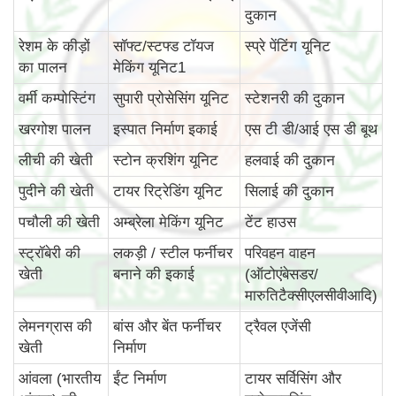
दुकान
रेशम के कीड़ों
सॉफ्ट/स्टफ्ड टॉयज
स्प्रे पेंटिंग यूनिट
का पालन
मेकिंग यूनिट1
वर्मी कम्पोस्टिंग
सुपारी प्रोसेसिंग यूनिट
स्टेशनरी की दुकान
खरगोश पालन
इस्पात निर्माण इकाई
एस टी डी/आई एस डी बूथ
लीची की खेती
स्टोन क्रशिंग यूनिट
हलवाई की दुकान
पुदीने की खेती
टायर रिट्रेडिंग यूनिट
सिलाई की दुकान
पचौली की खेती
अम्ब्रेला मेकिंग यूनिट
टेंट हाउस
स्ट्रॉबेरी की
लकड़ी / स्टील फर्नीचर
परिवहन वाहन
खेती
बनाने की इकाई
(ऑटोएंबेसडर/
मारुतिटैक्सीएलसीवीआदि)
लेमनग्रास की
बांस और बेंत फर्नीचर
ट्रैवल एजेंसी
खेती
निर्माण
आंवला (भारतीय
ईंट निर्माण
टायर सर्विसिंग और