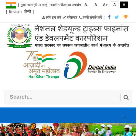
|
मुख्य सामग्री पर जाएं
स्क्रीन रीडर का उपयोग
A-
A
A+
A
A
|
English
हिन्दी
|
लॉग इन करें
रजिस्टर
हमसे संपर्क करें
|
Toggle
naviga