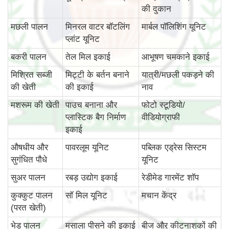
की दुकान
मछली पालन
मिनरल वाटर बॉटलिंग
मार्बल पॉलिशिंग यूनिट
प्लांट यूनिट
बकरी पालन
तेल मिल इकाई
आभूषण चमकाने इकाई
मिश्रित सब्जी
मिट्टी के बर्तन बनाने
यात्री/मछली पकड़ने की
की खेती
की इकाई
नाव
मशरूम की खेती
पाउच बनाना और
फोटो स्टूडियो/
प्लास्टिक बैग निर्माण
वीडियोग्राफी
इकाई
औषधीय और
पावरलूम यूनिट
पब्लिक एड्रेस सिस्टम
सुगंधित पौधे
यूनिट
सुअर पालन
रबड़ उद्योग इकाई
रेडीमेड गारमेंट शॉप
कुक्कुट पालन
सॉ मिल यूनिट
मचान केंद्र
(परत खेती)
भेड़ पालन
मसाला पीसने की इकाई
बीज और कीटनाशकों की