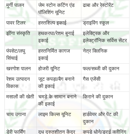
मुर्गी पालन
जेम स्टोन कटिंग एंड
ढाबा और रेस्टोरेंट
पॉलिशिंग यूनिट
पावर टिलर
हस्तशिल्प इकाई
ड्राइविंग स्कूल
झींगा संस्कृति
हथकरघा/रेशम बुनाई
इलेक्ट्रिक और
इकाई
इलेक्ट्रॉनिक सर्विस सेंटर
पंपसेट/लघु
हस्तनिर्मित कागज
नेत्र क्लिनिक
सिंचाई
इकाई
खरगोश पालन
होजरी यूनिट
फल/सब्जी की दुकान
रेशम उत्पादन
जूट कपड़ा/बैग बनाने
गैस एजेंसी
विकास
की इकाई
मसालों की खेती
चमड़े के सामान बनाने
किराने की दुकान
की इकाई
चाय उगाना
लाइम किल्स यूनिट
हार्डवेयर और पेंट की
दुकान
डेरी फार्मिंग
दूध द्रुतशीतन केंद्र
कपड़े धोने/ड्राई क्लीनिंग