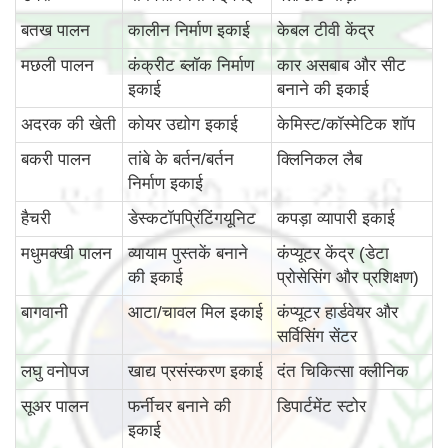
बतख पालन
कालीन निर्माण इकाई
केबल टीवी केंद्र
मछली पालन
कंक्रीट ब्लॉक निर्माण
कार असबाब और सीट
इकाई
बनाने की इकाई
अदरक की खेती
कोयर उद्योग इकाई
केमिस्ट/कॉस्मेटिक शॉप
बकरी पालन
तांबे के बर्तन/बर्तन
क्लिनिकल लैब
निर्माण इकाई
हैचरी
डेस्कटॉपप्रिंटिंगयूनिट
कपड़ा व्यापारी इकाई
मधुमक्खी पालन
व्यायाम पुस्तकें बनाने
कंप्यूटर केंद्र (डेटा
की इकाई
प्रोसेसिंग और प्रशिक्षण)
बागवानी
आटा/चावल मिल इकाई
कंप्यूटर हार्डवेयर और
सर्विसिंग सेंटर
लघु वनोपज
खाद्य प्रसंस्करण इकाई
दंत चिकित्सा क्लीनिक
सूअर पालन
फर्नीचर बनाने की
डिपार्टमेंट स्टोर
इकाई