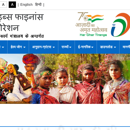
A
A
|
English
हिन्दी
|
स
हेल्प जोन
अनुदान-ग्रांटस
राज्यों
ई-नागरिक
डाउनलोड
माननी