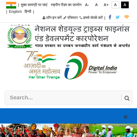
|
मुख्य सामग्री पर जाएं
स्क्रीन रीडर का उपयोग
A-
A
A+
A
A
|
English
हिन्दी
|
लॉग इन करें
रजिस्टर
हमसे संपर्क करें
|
Toggle
naviga