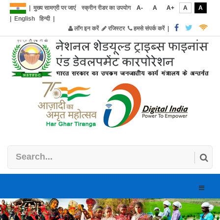
|
मुख्य सामग्री पर जाएं
स्क्रीन रीडर का उपयोग
A-
A
A+
A
A
|
English
हिन्दी
|
लॉग इन करें
रजिस्टर
हमसे संपर्क करें
|
Toggle
naviga