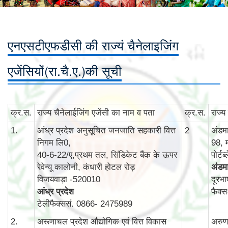
एनएसटीएफडीसी की राज्यं चैनेलाइजिंग
एजेंसियों(रा.चै.ए.)की सूची
क्र.स.
राज्‍य चैनेलाईजिंग एजेंसी का नाम व पता
क्र.स.
राज्‍
1.
आंध्र प्रदेश अनुसूचित जनजाति सहकारी वित्त
2
अंडम
निगम लि0,
98, 
40-6-22/ए,प्रथम तल, सिंडिकेट बैंक के ऊपर
पोर्ट
रेवेन्‍यू कालोनी, कंधारी होटल रोड़
अंडमा
विजयवाड़ा -520010
दूरभ
आंध्र प्रदेश
फैक्
टेलीफैक्ससं. 0866- 2475989
2.
अरूणाचल प्रदेश औद्योगिक एवं वित्त विकास
अरुणा