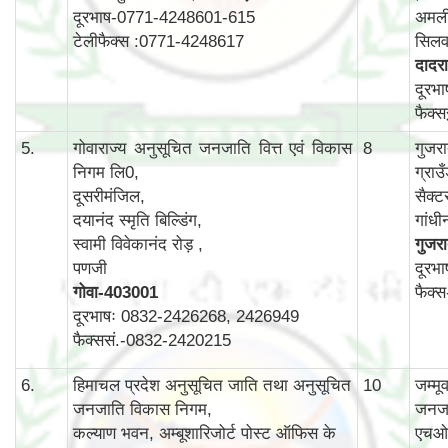
दूरभाष-0771-4248601-615
अमली
टेलीफैक्स :0771-4248617
सिलव
दादरा
दूरभ
फैक्
5.
गोवाराज्य अनुसूचित जनजाति वित्त एवं विकास
8
गुजर
निगम लि0,
ग्राउ
दूसरीमंजिल,
सैक्ट
दयानंद स्मृति बिल्डिंग,
गांध
स्वामी विवेकानंद रोड़ ,
गुजर
पणजी
दूरभ
गोवा
-403001
फैक्
दूरभाषः 0832-2426268, 2426949
फैक्ससं.-0832-2420215
6.
हिमाचल प्रदेश अनुसूचित जाति तथा अनुसूचित
10
जम्म
जनजाति विकास निगम,
जनजा
कल्याण भवन, अम्बूशारिजोर्ट पोस्ट ऑफिस के
एचओ 