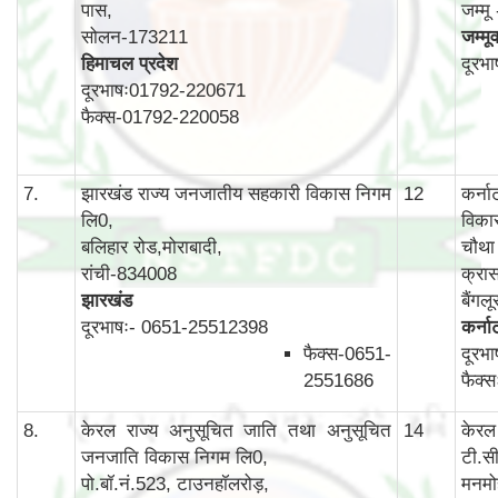
पास,
जम्म
सोलन-173211
जम्मू
हिमाचल प्रदेश
दूरभ
दूरभाषः01792-220671
फैक्स-01792-220058
7.
झारखंड राज्य जनजातीय सहकारी विकास निगम
12
कर्न
लि0,
विका
बलिहार रोड,मोराबादी,
चौथा 
रांची-834008
क्रास
झारखंड
बैंग
दूरभाषः- 0651-25512398
कर्न
फैक्स-0651-
दूरभ
2551686
फैक्
8.
केरल राज्य अनुसूचित जाति तथा अनुसूचित
14
केरल
जनजाति विकास निगम लि0,
टी.स
पो.बॉ.नं.523, टाउनहॉलरोड़,
मनमो