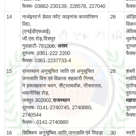
फैक्सः 03862-230139, 228578, 227040
फैक्
14
नार्थइस्टर्न डेवल पमेंट फाइनांस कारपोरेशन
26
ओड़ि
लि0,
विका
(एनईडीएफआई)
लेविस
जी.एस.रोड़,दिसपुर
भुवन
गुवाहाटी-781006,
असम
दूरभ
दूरभाषः 0361-222 2200
फैक्
फैक्सः 0361-2237733-4
15
राजस्थान अनुसूचित जाति एवं अनुसूचित
28
शबरी
जनजाति वित्त एवं विकास सहकारी निगम,
मर्य
ने हरूसहकार भवन, सैंट्रलब्लॉक, तीसरातल,
तृती
भवानीसिंह रोड़,
पुरा
जयपुर-302002,
राजस्थान
महाराष
दूरभाष- 0141-2740745, 2740880,
दूरभ
2740544
फैक्
फैक्सः- 0141-2740880
16
सिक्किम अनुसूचित जाति,जनजाति एवं पिछड़ा
30
स्‍त्