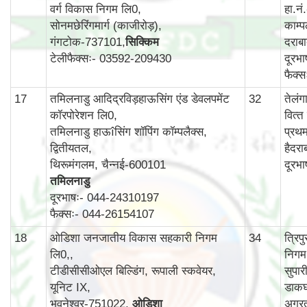
वर्ग विकास निगम लि0,
हा.न
सोनमछेरिंगमार्ग (काजीरोड़),
काम्‍प
गंगटोक-737101,
सिक्किम
दराब
टेलीफैक्सः- 03592-209430
दूरभ
फैक्
17
तमिलनाडु आदिद्रविड़हाऊसिंग एंड डेवलपमेंट
32
तेलं
कॉरपोरेशन लि0,
वित्‍
तमिलनाडु हाऊîसिंग शॉपिंग कॉम्पलैक्स,
प्रथ
द्वितीयतल,
हैदर
थिरूमंगलम, चैन्नई-600101
दूरभ
तमिलनाडु
दूरभाषः- 044-24310197
फैक्सः- 044-26154107
18
ओडिशा जनजातीय विकास सहकारी निगम
34
त्रि
लि0,,
निगम
टीडीसीसीओएल बिल्डिंग, रूपाली स्कवेयर,
सुपार
यूनिट IX,
डाकघ
भुवनेश्वर-751022,
ओडिशा
अगर