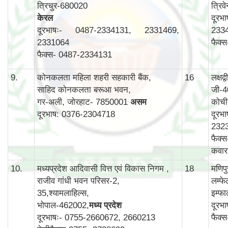
त्रिचुर-680020
त्रिव
केरल
दूरभ
दूरभाषः- 0487-2334131, 2331469,
233
2331064
फैक्
फैक्स- 0487-2334131
9.
कोनकलता महिला शहरी सहकारी बैंक,
16
लक्षद
साहिद कोनकलता बरूआ भवन,
जी-4
गर-अली, जोरहाट- 7850001
असम
कोची
दूरभाष: 0376-2304718
दूरभ
232
फैक्
कवार
10.
मध्यप्रदेश आदिवासी वित्त एवं विकास निगम ,
18
मणिप
राजीव गांधी भवन परिसर-2,
लम्फ
35,श्यामलाहिल्स,
इम्फ
भोपाल-462002,
मध्य प्रदेश
दूरभ
दूरभाषः- 0755-2660672, 2660213
फैक्