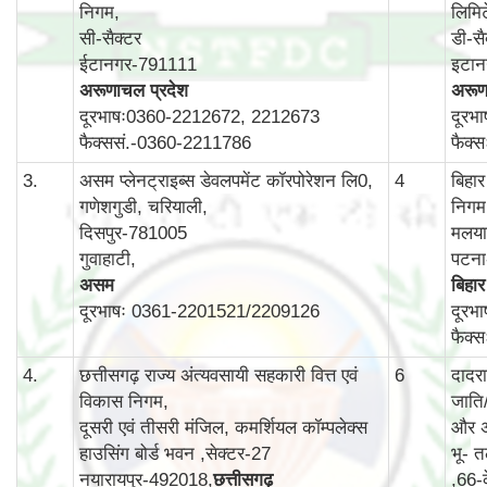
निगम,
लिमि
सी-सैक्टर
डी-सै
ईटानगर-791111
इटा
अरूणाचल प्रदेश
अरूण
दूरभाषः0360-2212672, 2212673
दूरभ
फैक्ससं.-0360-2211786
फैक्
3.
असम प्लेनट्राइब्स डेवलपमेंट कॉरपोरेशन लि0,
4
बिहा
गणेशगुडी, चरियाली,
निगम
दिसपुर-781005
मलयान
गुवाहाटी,
पटन
असम
बिहार
दूरभाषः 0361-2201521/2209126
दूरभ
फैक्
4.
छत्तीसगढ़ राज्य अंत्यवसायी सहकारी वित्त एवं
6
दादर
विकास निगम,
जाति
दूसरी एवं तीसरी मंजिल, कमर्शियल कॉम्‍पलेक्‍स
और अ
हाउसिंग बोर्ड भवन ,सेक्‍टर-27
भू- त
नयारायपुर-492018,
छत्तीसगढ़
,66-क