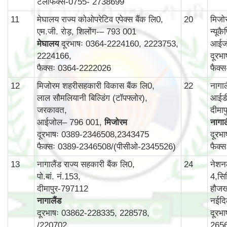
टेलीफैक्स-0755- 2738699
11
मेघालय राज्य कोओपरेटिव एपेक्स बैंक लि0,
20
मिजोर
एम.जी. रोड़, शिलोंग-– 793 001
न्यूक
मेघालय
दूरभाषः 0364-2224160, 2223753,
आईज
2224166,
दूरभ
फैक्सः 0364-2222026
फैक्
12
मिजोरम शहरीसहकारी विकास बैंक लि0,
22
नागा
लाल सौमलियानी बिल्डिंग (टॉपफ्लोर),
आईडी
जरकावत,
दीमा
आईजोल– 796 001,
मिजोरम
नागाल
दूरभाषः 0389-2346508,2343475
दूरभ
फैक्सः 0389-2346508/(पीसीओ-2345526)
फैक्
13
नागालैंड राज्य सहकारी बैंक लि0,
24
नेशन
पो.बां. नं.153,
4,सिर
दीमापुर-797112
हौजख
नागालैंड
नईदि
दूरभाषः 03862-228335, 228578,
दूरभ
/220702
265