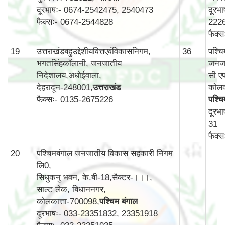
दूरभाषः- 0674-2542475, 2540473
दूरभ
फैक्सः- 0674-2544828
222
फैक्
19
उत्तराखंडबहुउद्देशीयवित्तएवंविकासनिगम,
36
पश्च
भगतसिंहकॉलानी, जनजातीय
जनजा
निदेशालय,अधोईवाला,
सी एफ
देहरादून-248001,
उत्तराखंड
कोलक
फैक्सः- 0135-2675226
पश्चि
दूरभ
31
फैक्
20
पश्चिमबंगाल जनजातीय विकास सहकारी निगम
लि0,
सिधुकनु भवन, के.बी-18,सैक्टर-।।।,
साल्ट लेक, बिधाननगर,
कोलकात्ता-700098,
पश्चिम बंगाल
दूरभाषः- 033-23351832, 23351918