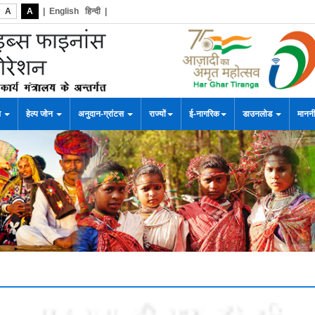
A
A
|
English
हिन्दी
|
स
हेल्प जोन
अनुदान-ग्रांटस
राज्यों
ई-नागरिक
डाउनलोड
माननी