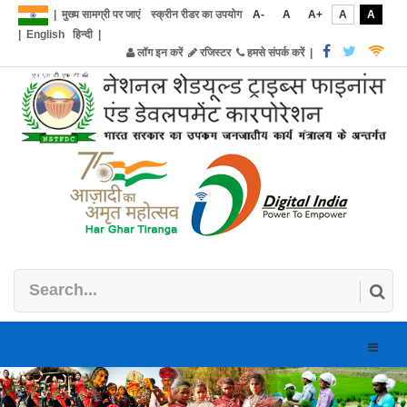
|
मुख्य सामग्री पर जाएं
स्क्रीन रीडर का उपयोग
A-
A
A+
A
A
|
English
हिन्दी
|
लॉग इन करें
रजिस्टर
हमसे संपर्क करें
|
Toggle
naviga