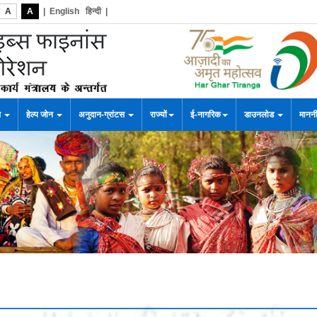
A
A
|
English
हिन्दी
|
स
हेल्प जोन
अनुदान-ग्रांटस
राज्यों
ई-नागरिक
डाउनलोड
माननी