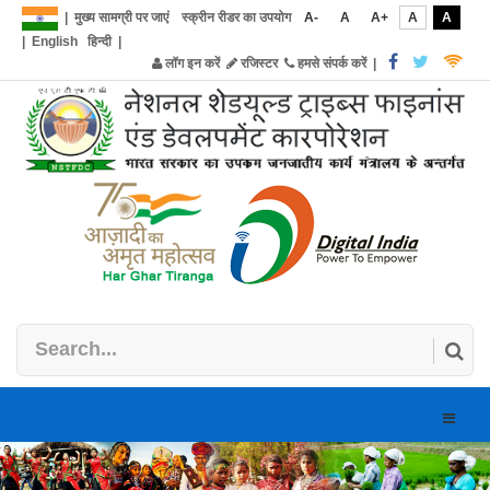
|
मुख्य सामग्री पर जाएं
स्क्रीन रीडर का उपयोग
A-
A
A+
A
A
|
English
हिन्दी
|
लॉग इन करें
रजिस्टर
हमसे संपर्क करें
|
Toggle
naviga