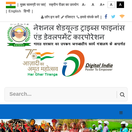
|
मुख्य सामग्री पर जाएं
स्क्रीन रीडर का उपयोग
A-
A
A+
A
A
|
English
हिन्दी
|
लॉग इन करें
रजिस्टर
हमसे संपर्क करें
|
Toggle
naviga