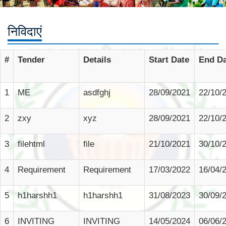
निविदाएं
#
Tender
Details
Start Date
End Da
1
ME
asdfghj
28/09/2021
22/10/
2
zxy
xyz
28/09/2021
22/10/
3
filehtml
file
21/10/2021
30/10/
4
Requirement
Requirement
17/03/2022
16/04/
5
h1harshh1
h1harshh1
31/08/2023
30/09/
6
INVITING
INVITING
14/05/2024
06/06/