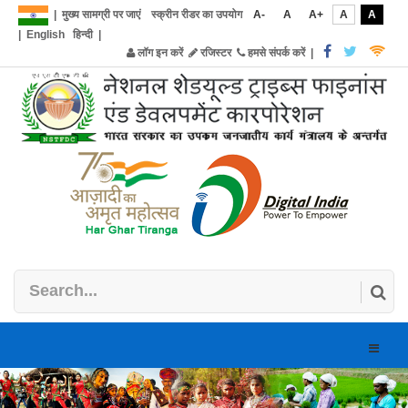
|
मुख्य सामग्री पर जाएं
स्क्रीन रीडर का उपयोग
A-
A
A+
A
A
|
English
हिन्दी
|
लॉग इन करें
रजिस्टर
हमसे संपर्क करें
|
Toggle
naviga