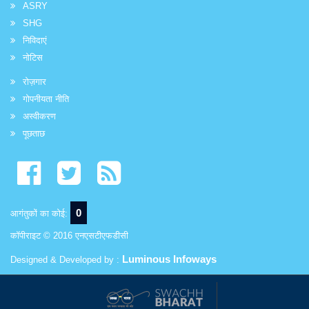
ASRY
SHG
निविदाएं
नोटिस
रोज़गार
गोपनीयता नीति
अस्वीकरण
पूछताछ
0
आगंतुकों का कोई:
कॉपीराइट © 2016 एनएसटीएफडीसी
Luminous Infoways
Designed & Developed by :