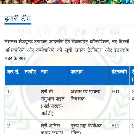
हमारी टीम
नेशनल शेडयूल्‍ड ट्राइब्‍स फाइनांस एंड डेवलपमेंट कॉरपोरेशन, नई दिल्‍ली
अधिकारियों और कर्मचारियों की सूची उनके टेलीफोन और इंटरकॉम
नंबर के साथ
क्र.सं.
तस्‍वीर
नाम
पदनाम
इंटरकॉम
ट
(
1
श्री टी.
अध्यक्ष एवं प्रबन्ध
601
रौमुआन पाइते
निदेशक
(आईआरएस-
आईटी)
2
श्री अनिल
मुख्‍य महा प्रबंधक
611
कुमार जुयाल
(वित्त)