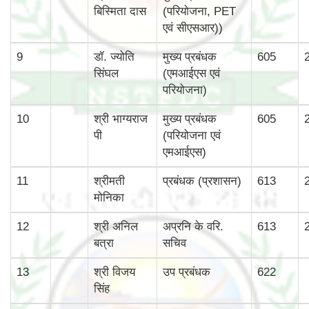
बिस्‍मिता दास
(परियोजना, PET
एवं सीएसआर))
9
डॉ. ज्योति
मुख्‍य प्रबंधक
605
सिंघल
(एमआईएस एवं
परियोजना)
10
श्री भाग्‍यराज
मुख्‍य प्रबंधक
605
पी
(परियोजना एवं
एमआईएस)
11
श्रीमती
प्रबंधक (प्रशासन)
613
मोनिका
12
श्री अनिल
अप्रनि के वरि.
613
बत्रा
सचिव
13
श्री विजय
उप प्रबंधक
622
सिंह