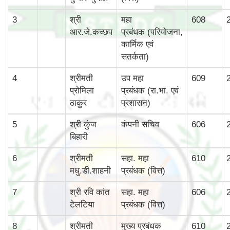
3
श्री
महा
608
आर.जे.कच्छप
प्रबंधक (परियोजना,
कार्मिक एवं
सतर्कता)
4
श्रीमती
उप महा
609
प्रोमिला
प्रबंधक (रा.भा. एवं
ठाकुर
प्रशासन)
5
श्री कुंज
कंपनी सचिव
606
बिहारी
6
श्रीमती
सहा. महा
610
मधु.डी.शाहनी
प्रबंधक (वित्त)
7
श्री रवि कांत
सहा. महा
606
टेलटिया
प्रबंधक (वित्त)
8
श्रीमती
मुख्‍य प्रबंधक
610