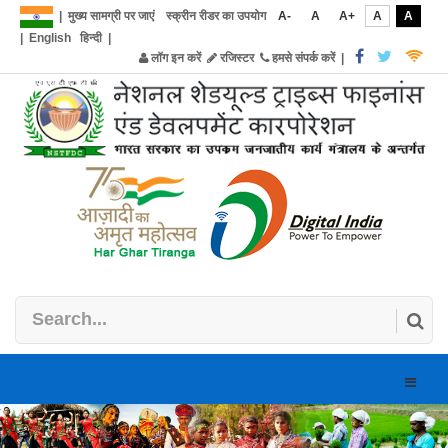
|
मुख्य सामग्री पर जाएं
स्क्रीन रीडर का उपयोग
A-
A
A+
A
A
|
English
हिन्दी
|
लॉग इन करें
रजिस्टर
हमसे संपर्क करें
|
Toggle
naviga