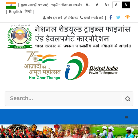
|
मुख्य सामग्री पर जाएं
स्क्रीन रीडर का उपयोग
A-
A
A+
A
A
|
English
हिन्दी
|
लॉग इन करें
रजिस्टर
हमसे संपर्क करें
|
Toggle
naviga