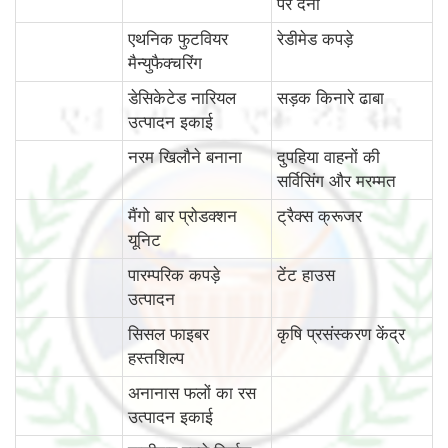
पर देना
एथनिक फुटवियर
रेडीमेड कपड़े
मैन्युफैक्चरिंग
डेसिकेटेड नारियल
सड़क किनारे ढाबा
उत्पादन इकाई
नरम खिलौने बनाना
दुपहिया वाहनों की
सर्विसिंग और मरम्मत
मैंगो बार प्रोडक्शन
ट्रैक्स क्रूजर
यूनिट
पारम्‍परिक कपड़े
टेंट हाउस
उत्पादन
सिसल फाइबर
कृषि प्रसंस्करण केंद्र
हस्तशिल्प
अनानास फलों का रस
उत्पादन इकाई