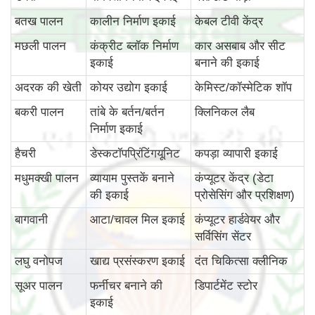
बतख पालन
कालीन निर्माण इकाई
केबल टीवी केंद्र
मछली पालन
कंक्रीट ब्लॉक निर्माण
कार असबाब और सीट
इकाई
बनाने की इकाई
अदरक की खेती
कोयर उद्योग इकाई
केमिस्ट/कॉस्मेटिक शॉप
बकरी पालन
तांबे के बर्तन/बर्तन
क्लिनिकल लैब
निर्माण इकाई
हैचरी
डेस्कटॉपप्रिंटिंगयूनिट
कपड़ा व्यापारी इकाई
मधुमक्खी पालन
व्यायाम पुस्तकें बनाने
कंप्यूटर केंद्र (डेटा
की इकाई
प्रोसेसिंग और प्रशिक्षण)
बागवानी
आटा/चावल मिल इकाई
कंप्यूटर हार्डवेयर और
सर्विसिंग सेंटर
लघु वनोपज
खाद्य प्रसंस्करण इकाई
दंत चिकित्सा क्लीनिक
सूअर पालन
फर्नीचर बनाने की
डिपार्टमेंट स्टोर
इकाई