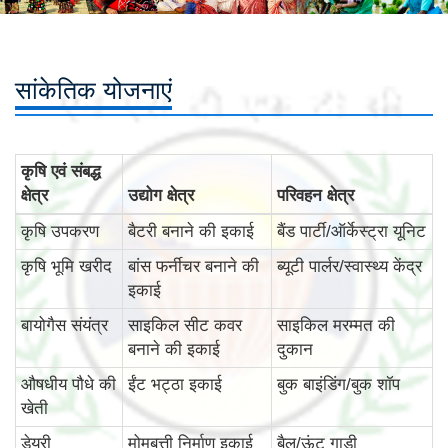
सांकेतिक योजनाएं
कृषि एवं संबद्ध
क्षेत्र
उद्योग क्षेत्र
परिवहन क्षेत्र
कृषि उपकरण
बैटरी बनाने की इकाई
बैंड पार्टी/ऑर्केस्ट्रा यूनिट
कृषि भूमि खरीद
बांस फर्नीचर बनाने की
ब्यूटी पार्लर/स्वास्थ्य केंद्र
इकाई
बायोगैस संयंत्र
साइकिल सीट कवर
साइकिल मरम्मत की
बनाने की इकाई
दुकान
औषधीय पौधे की
ईंट भट्ठा इकाई
बुक बाइंडिंग/बुक शॉप
खेती
डेयरी
मोमबत्ती निर्माण इकाई
बैल/ऊंट गाड़ी