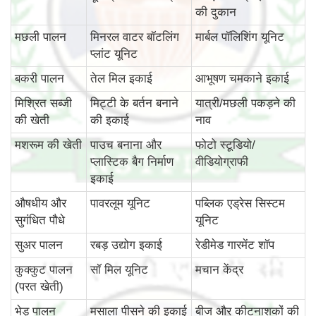
की दुकान
मछली पालन
मिनरल वाटर बॉटलिंग
मार्बल पॉलिशिंग यूनिट
प्लांट यूनिट
बकरी पालन
तेल मिल इकाई
आभूषण चमकाने इकाई
मिश्रित सब्जी
मिट्टी के बर्तन बनाने
यात्री/मछली पकड़ने की
की खेती
की इकाई
नाव
मशरूम की खेती
पाउच बनाना और
फोटो स्टूडियो/
प्लास्टिक बैग निर्माण
वीडियोग्राफी
इकाई
औषधीय और
पावरलूम यूनिट
पब्लिक एड्रेस सिस्टम
सुगंधित पौधे
यूनिट
सुअर पालन
रबड़ उद्योग इकाई
रेडीमेड गारमेंट शॉप
कुक्कुट पालन
सॉ मिल यूनिट
मचान केंद्र
(परत खेती)
भेड़ पालन
मसाला पीसने की इकाई
बीज और कीटनाशकों की