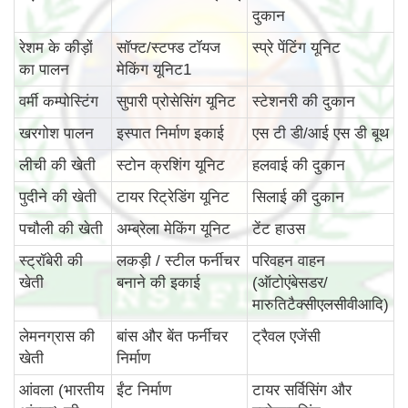
दुकान
रेशम के कीड़ों
सॉफ्ट/स्टफ्ड टॉयज
स्प्रे पेंटिंग यूनिट
का पालन
मेकिंग यूनिट1
वर्मी कम्पोस्टिंग
सुपारी प्रोसेसिंग यूनिट
स्टेशनरी की दुकान
खरगोश पालन
इस्पात निर्माण इकाई
एस टी डी/आई एस डी बूथ
लीची की खेती
स्टोन क्रशिंग यूनिट
हलवाई की दुकान
पुदीने की खेती
टायर रिट्रेडिंग यूनिट
सिलाई की दुकान
पचौली की खेती
अम्ब्रेला मेकिंग यूनिट
टेंट हाउस
स्ट्रॉबेरी की
लकड़ी / स्टील फर्नीचर
परिवहन वाहन
खेती
बनाने की इकाई
(ऑटोएंबेसडर/
मारुतिटैक्सीएलसीवीआदि)
लेमनग्रास की
बांस और बेंत फर्नीचर
ट्रैवल एजेंसी
खेती
निर्माण
आंवला (भारतीय
ईंट निर्माण
टायर सर्विसिंग और