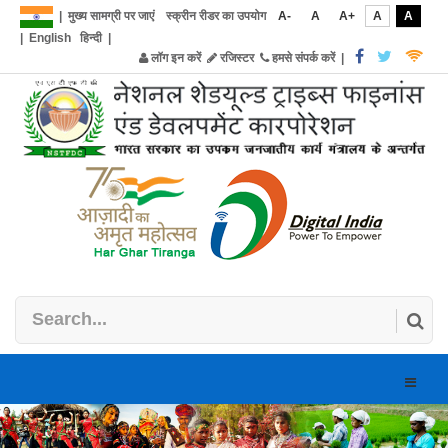
|
मुख्य सामग्री पर जाएं
स्क्रीन रीडर का उपयोग
A-
A
A+
A
A
|
English
हिन्दी
|
लॉग इन करें
रजिस्टर
हमसे संपर्क करें
|
Toggle
naviga