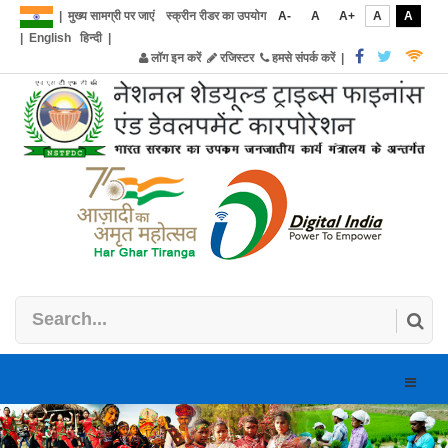
|
मुख्य सामग्री पर जाएं
स्क्रीन रीडर का उपयोग
A-
A
A+
A
A
|
English
हिन्दी
|
लॉग इन करें
रजिस्टर
हमसे संपर्क करें
|
Toggle
naviga