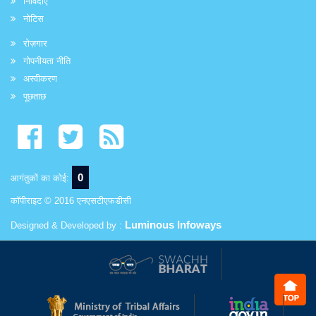
निविदाएं
नोटिस
रोज़गार
गोपनीयता नीति
अस्वीकरण
पूछताछ
0
आगंतुकों का कोई:
कॉपीराइट © 2016 एनएसटीएफडीसी
Luminous Infoways
Designed & Developed by :