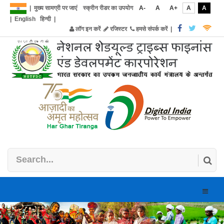
|
मुख्य सामग्री पर जाएं
स्क्रीन रीडर का उपयोग
A-
A
A+
A
A
|
English
हिन्दी
|
लॉग इन करें
रजिस्टर
हमसे संपर्क करें
|
Toggle
naviga